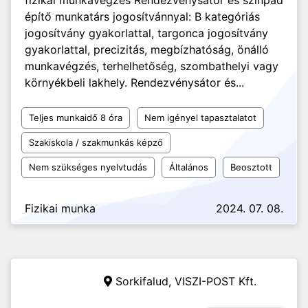
fizikai munkavégzés Rendezvénysátor és színpad
építő munkatárs jogosítvánnyal: B kategóriás
jogosítvány gyakorlattal, targonca jogosítvány
gyakorlattal, precizitás, megbízhatóság, önálló
munkavégzés, terhelhetőség, szombathelyi vagy
környékbeli lakhely. Rendezvénysátor és...
Teljes munkaidő 8 óra
Nem igényel tapasztalatot
Szakiskola / szakmunkás képző
Nem szükséges nyelvtudás
Általános
Beosztott
Fizikai munka
2024. 07. 08.
Sorkifalud,
VISZI-POST Kft.