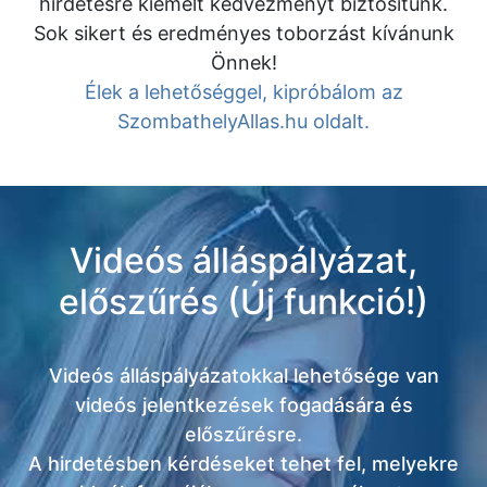
hirdetésre kiemelt kedvezményt biztosítunk.
Sok sikert és eredményes toborzást kívánunk
Önnek!
Élek a lehetőséggel, kipróbálom az
SzombathelyAllas.hu oldalt.
Videós álláspályázat,
előszűrés (Új funkció!)
Videós álláspályázatokkal lehetősége van
videós jelentkezések fogadására és
előszűrésre.
A hirdetésben kérdéseket tehet fel, melyekre