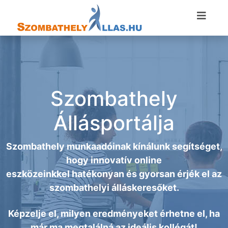
Szombathely
Állásportálja
Szombathely munkaadóinak kínálunk segítséget,
hogy innovatív online
eszközeinkkel hatékonyan és gyorsan érjék el az
szombathelyi álláskeresőket.
Képzelje el, milyen eredményeket érhetne el, ha
már ma megtalálná az ideális kollégát!