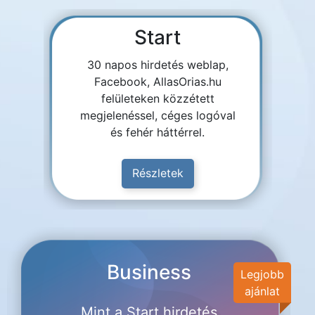
Start
30 napos hirdetés weblap,
Facebook, AllasOrias.hu
felületeken közzétett
megjelenéssel, céges logóval
és fehér háttérrel.
Részletek
Business
Legjobb
ajánlat
Mint a Start hirdetés