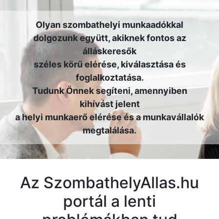
Olyan szombathelyi munkaadókkal
dolgozunk együtt, akiknek fontos az
álláskeresők
széles körű elérése, kiválasztása és
foglalkoztatása.
Tudunk Önnek segíteni, amennyiben
kihívást jelent
a helyi munkaerő elérése és a munkavállalók
megtalálása.
Az SzombathelyAllas.hu
portál a lenti