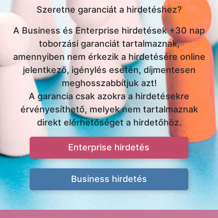
Szeretne garanciát a hirdetéshez?
A Business és Enterprise hirdetések +30 nap
toborzási garanciát tartalmaznak,
amennyiben nem érkezik a hirdetésére online
jelentkező, igénylés esetén, díjmentesen
meghosszabbítjuk azt!
A garancia csak azokra a hirdetésekre
érvényesíthető, melyek nem tartalmaznak
direkt elérhetőséget a hirdetőhöz.
Enterprise hirdetés
Business hirdetés