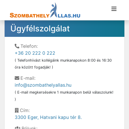
Ügyfélszolgálat
Telefon:
+36 20 222 0 222
( Telefonhívást kollégáink munkanapokon 8:00 és 16:30
óra között fogadják! )
E-mail:
info@szombathelyallas.hu
( E-mail megkersésekre 1 munkanapon belül válaszolunk!
)
Cím:
3300 Eger, Hatvani kapu tér 8.
Rólunk: