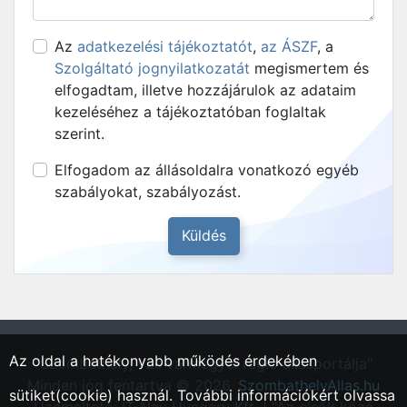
Az
adatkezelési tájékoztatót
,
az ÁSZF
, a
Szolgáltató jognyilatkozatát
megismertem és
elfogadtam, illetve hozzájárulok az adataim
kezeléséhez a tájékoztatóban foglaltak
szerint.
Elfogadom az állásoldalra vonatkozó egyéb
szabályokat, szabályozást.
Az oldal a hatékonyabb működés érdekében
"Szombathely, Vas vármegyei régió állásportálja"
Minden jog fentartva © 2026.
SzombathelyAllas.hu
sütiket(cookie) használ. További információkért olvassa