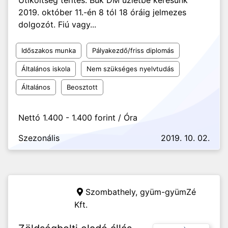
Útiköltség térítés. Bük DM üzletbe keresünk
2019. október 11.-én 8 tól 18 óráig jelmezes
dolgozót. Fiú vagy...
Időszakos munka
Pályakezdő/friss diplomás
Általános iskola
Nem szükséges nyelvtudás
Általános
Beosztott
Nettó 1.400 - 1.400 forint / Óra
Szezonális
2019. 10. 02.
Szombathely,
gyüm-gyümZé
Kft.