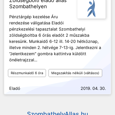
Zöldségbolti eladó állás
Szombathelyen
Pénztárgép kezelése Áru
rendezése váligatása Eladói
pénzkezelési tapasztalat Szombathelyi
zöldségboltba 6 órás eladót 2 műszakba
keresünk. Munkaidő 6-12 ill. 14-20 hétköznap,
illetve minden 2. hétvége 7-13-ig. Jelentkezni a
"Jelentkezem" gombra kattintva küldött
önéletrajzzal...
Részmunkaidő 6 óra
Megszakítás nélküli (váltásos)
Eladó
2019. 04. 30.
SzombathelyAllas.hu