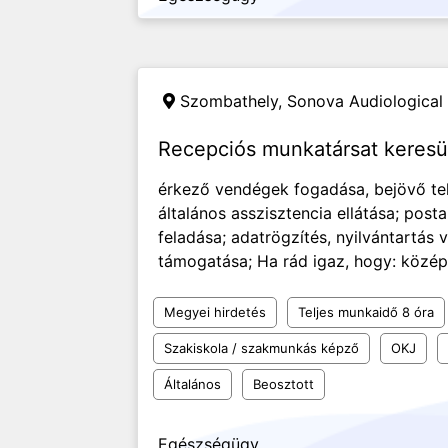
Szombathely,
Sonova Audiological 
Recepciós munkatársat keres
érkező vendégek fogadása, bejövő tel
általános asszisztencia ellátása; pos
feladása; adatrögzítés, nyilvántartás
támogatása; Ha rád igaz, hogy: közép
Megyei hirdetés
Teljes munkaidő 8 óra
Szakiskola / szakmunkás képző
OKJ
Általános
Beosztott
Egészségügy