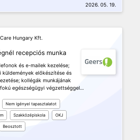
2026. 05. 19.
Care Hungary Kft.
égnél recepciós munka
efonok és e-mailek kezelése;
tai küldemények előkészítése és
 vezetése; kollégák munkájának
fokú egészségügyi végzettséggel...
Nem igényel tapasztalatot
um
Szakközépiskola
OKJ
Beosztott