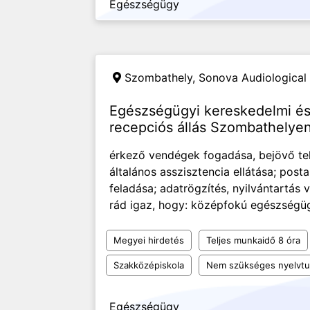
Egészségügy
Szombathely,
Sonova Audiological 
Egészségügyi kereskedelmi és 
recepciós állás Szombathelye
érkező vendégek fogadása, bejövő tel
általános asszisztencia ellátása; pos
feladása; adatrögzítés, nyilvántartás
rád igaz, hogy: középfokú egészségüg
Megyei hirdetés
Teljes munkaidő 8 óra
Szakközépiskola
Nem szükséges nyelvt
Egészségügy