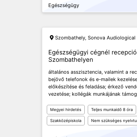
Egészségügy
Szombathely,
Sonova Audiological 
Egészségügyi cégnél recepci
Szombathelyen
általános asszisztencia, valamint a re
bejövő telefonok és e-mailek kezelés
előkészítése és feladása; érkező vend
vezetése; kollégák munkájának támoga
Megyei hirdetés
Teljes munkaidő 8 óra
Szakközépiskola
Nem szükséges nyelvt