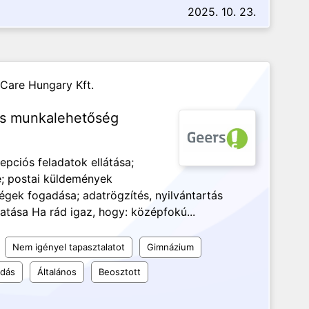
2025. 10. 23.
Care Hungary Kft.
ós munkalehetőség
cepciós feladatok ellátása;
e; postai küldemények
égek fogadása; adatrögzítés, nyilvántartás
tása Ha rád igaz, hogy: középfokú...
Nem igényel tapasztalatot
Gimnázium
udás
Általános
Beosztott