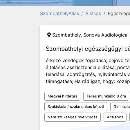
SzombathelyAllas
Állások
Egészségü
Szombathely,
Sonova Audiological 
Szombathelyi egészségügyi cé
érkező vendégek fogadása, bejövő tel
általános asszisztencia ellátása; pos
feladása; adatrögzítés, nyilvántartás
támogatása; Ha rád igaz, hogy: közép
Megyei hirdetés
Teljes munkaidő 8 óra
Szakiskola / szakmunkás képző
Gimnázi
Nem szükséges nyelvtudás
Általános