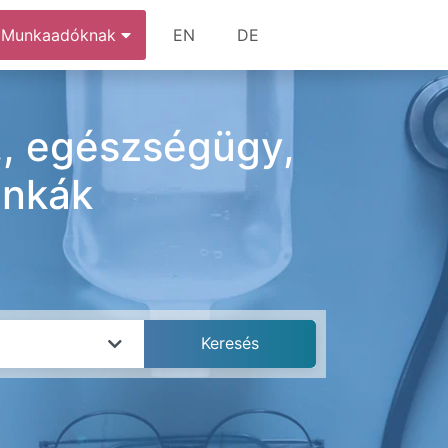
Munkaadóknak
EN
DE
., egészségügy,
unkák