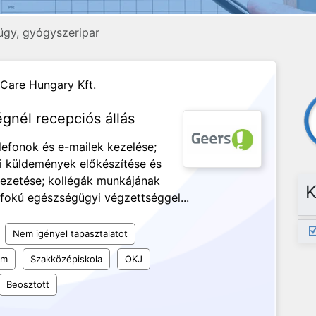
gy, gyógyszeripar
Care Hungary Kft.
gnél recepciós állás
efonok és e-mailek kezelése;
tai küldemények előkészítése és
 vezetése; kollégák munkájának
K
fokú egészségügyi végzettséggel...
Nem igényel tapasztalatot
um
Szakközépiskola
OKJ
Beosztott