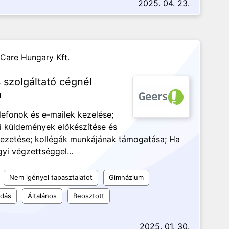
2025. 04. 23.
Care Hungary Kft.
szolgáltató cégnél
n
efonok és e-mailek kezelése;
tai küldemények előkészítése és
 vezetése; kollégák munkájának támogatása; Ha
yi végzettséggel...
Nem igényel tapasztalatot
Gimnázium
udás
Általános
Beosztott
2025. 01. 30.