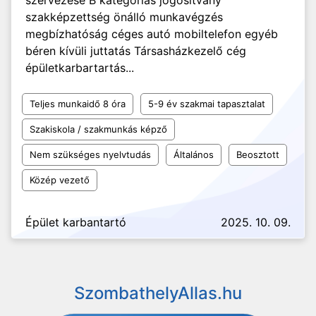
szervezése B kategóriás jogosítvány
szakképzettség önálló munkavégzés
megbízhatóság céges autó mobiltelefon egyéb
béren kívüli juttatás Társasházkezelő cég
épületkarbartartás...
Teljes munkaidő 8 óra
5-9 év szakmai tapasztalat
Szakiskola / szakmunkás képző
Nem szükséges nyelvtudás
Általános
Beosztott
Közép vezető
Épület karbantartó
2025. 10. 09.
SzombathelyAllas.hu