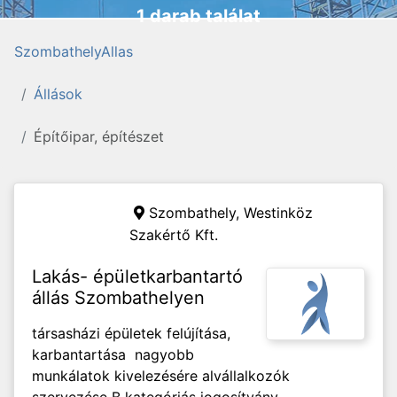
1 darab találat
SzombathelyAllas
Állások
Építőipar, építészet
Szombathely,
Westinköz
Szakértő Kft.
Lakás- épületkarbantartó
állás Szombathelyen
társasházi épületek felújítása,
karbantartása nagyobb
munkálatok kivelezésére alvállalkozók