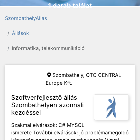
1 darab találat
SzombathelyAllas
Állások
Informatika, telekommunikáció
Szombathely,
QTC CENTRAL
Europe Kft.
Szoftverfejlesztő állás
Szombathelyen azonnali
kezdéssel
Szakmai elvárások: C# MYSQL
ismerete További elvárások: jó problémamegoldó