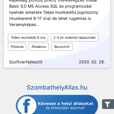
képesség pontos, precíz munkavégzés Visual
Basic 6.0 MS Access SQL és programozási
nyelvek ismerete Teljes munkaidős jogviszony
(munkarend 8-17 óra) de lehet rugalmas is
Versenyképes...
Teljes munkaidő 8 óra
2-4 év szakmai tapasztalat
Főiskola
Általános
Beosztott
Szoftverfejlesztő
2020. 02. 28.
SzombathelyAllas.hu