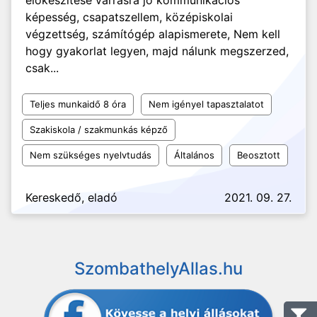
előkészítése varrásra jó kommunikációs
képesség, csapatszellem, középiskolai
végzettség, számítógép alapismerete, Nem kell
hogy gyakorlat legyen, majd nálunk megszerzed,
csak...
Teljes munkaidő 8 óra
Nem igényel tapasztalatot
Szakiskola / szakmunkás képző
Nem szükséges nyelvtudás
Általános
Beosztott
Kereskedő, eladó
2021. 09. 27.
SzombathelyAllas.hu