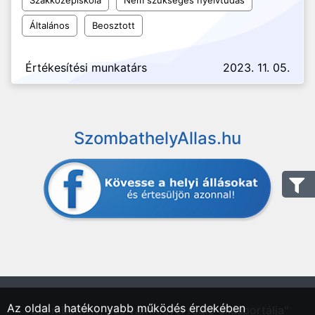
Szakközépiskola
Nem szükséges nyelvtudás
Általános
Beosztott
Értékesítési munkatárs
2023. 11. 05.
SzombathelyAllas.hu
Az oldal a hatékonyabb működés érdekében
"Szombathely, Vas vármegyei régió állásportálja"