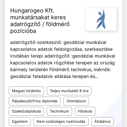
Hungarogeo Kft.
munkatársakat keres
adatrögzítő / földmérő
pozícióba
adatrögzítő-szerkesztő: geodéziai munkával
kapcsolatos adatok feldolgozása, szerkesztése
irodában terepi adatrögzítő :geodéziai munkával
kapcsolatos adatok rögzítése terepen az ország
bármely területén Földmérő technikus, mérnök:
geodéziai feladatok ellátása terepen és...
Megyei hirdetés
Teljes munkaidő 8 óra
Pályakezdő/friss diplomás
Gimnázium
Szakközépiskola
Technikum
Főiskola
Egyetem
Nem szükséges nyelvtudás
Általános