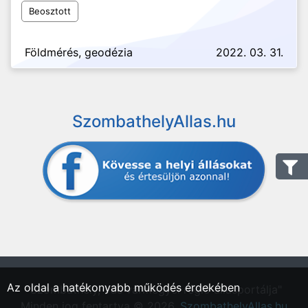
Beosztott
Földmérés, geodézia
2022. 03. 31.
SzombathelyAllas.hu
Az oldal a hatékonyabb működés érdekében
"Szombathely, Vas vármegyei régió állásportálja"
Minden jog fentartva © 2026.
SzombathelyAllas.hu