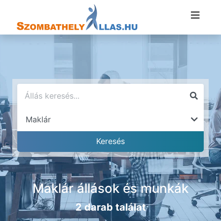
Maklár állások és munkák
2 darab találat