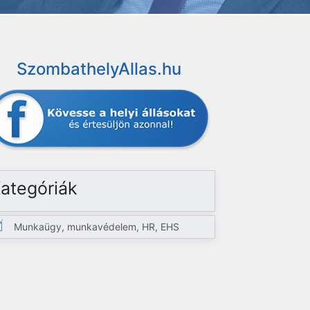
SzombathelyAllas.hu
ategóriák
Munkaügy, munkavédelem, HR, EHS