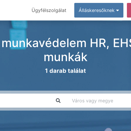
Ügyfélszolgálat
Álláskeresőknek
munkavédelem HR, EHS
munkák
1 darab találat