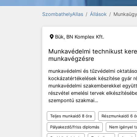
SzombathelyAllas
Állások
Munkaügy
Bük,
BN Komplex Kft.
Munkavédelmi technikust ker
munkavégzésre
munkavédelmi és tűzvédelmi oktatás
kockázatértékelések készítése gyár ré
munkavédelmi szakemberekkel együt
részvétel emelési tervek elkészítés
szempontú szakmai...
Teljes munkaidő 8 óra
Részmunkaidő 6 ó
Pályakezdő/friss diplomás
Nem igényel t