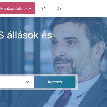
Munkaadóknak
EN
DE
 állások és