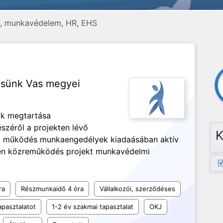
, munkavédelem, HR, EHS
esünk Vas megyei
ok megtartása
széről a projekten lévő
K
t működés munkaengedélyek kiadaásában aktív
ében közreműködés projekt munkavédelmi
ra
Részmunkaidő 4 óra
Vállalkozói, szerződéses
apasztalatot
1-2 év szakmai tapasztalat
OKJ