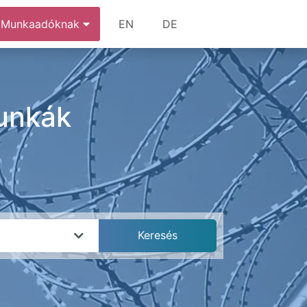
Munkaadóknak
EN
DE
unkák