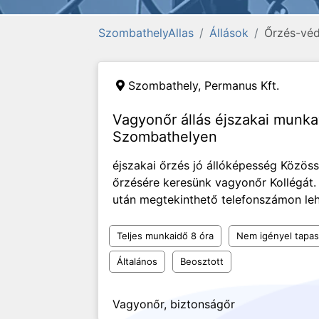
SzombathelyAllas
Állások
Őrzés-vé
Szombathely,
Permanus Kft.
Vagyonőr állás éjszakai munk
Szombathelyen
éjszakai őrzés jó állóképesség Közöss
őrzésére keresünk vagyonőr Kollégát.
után megtekinthető telefonszámon leh
Teljes munkaidő 8 óra
Nem igényel tapas
Általános
Beosztott
Vagyonőr, biztonságőr