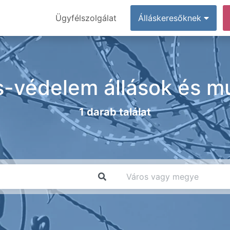
Ügyfélszolgálat
Álláskeresőknek
s-védelem állások és m
1 darab találat