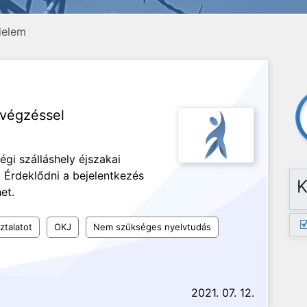
delem
avégzéssel
égi szálláshely éjszakai
 Érdeklődni a bejelentkezés
K
et.
ztalatot
OKJ
Nem szükséges nyelvtudás
2021. 07. 12.