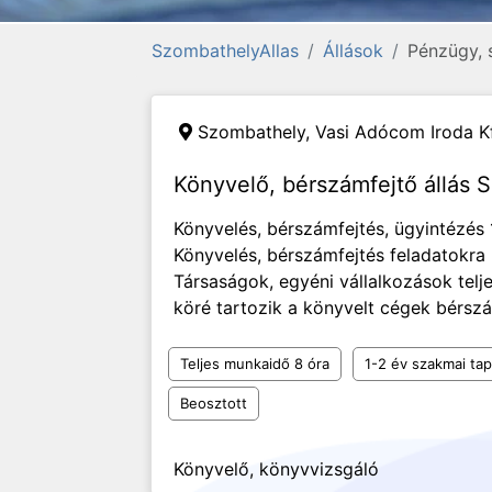
SzombathelyAllas
Állások
Pénzügy, s
Szombathely,
Vasi Adócom Iroda Kf
Könyvelő, bérszámfejtő állás
Könyvelés, bérszámfejtés, ügyintézés 
Könyvelés, bérszámfejtés feladatokra
Társaságok, egyéni vállalkozások telj
köré tartozik a könyvelt cégek bérszá
Teljes munkaidő 8 óra
1-2 év szakmai tap
Beosztott
Könyvelő, könyvvizsgáló