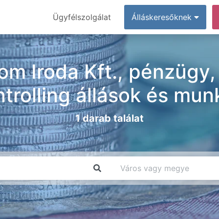
Ügyfélszolgálat
Álláskeresőknek
m Iroda Kft., pénzügy,
ntrolling állások és mun
1 darab találat