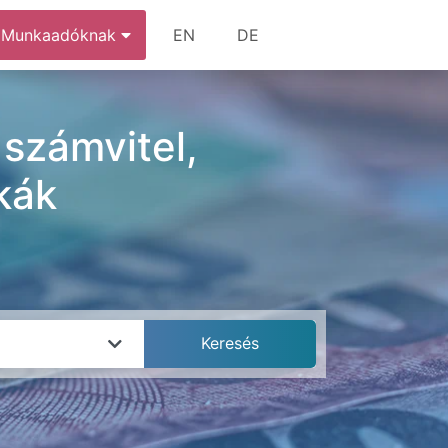
Munkaadóknak
EN
DE
 számvitel,
kák