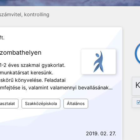
zámvitel, kontrolling
t.
 Szombathelyen
1-2 éves szakmai gyakorlat.
 munkatársat keresünk.
eskörű könyvelése. Feladatai
K
mfejtése is, valamint valamennyi bevallásának...
asztalat
Szakközépiskola
Általános
2019. 02. 27.