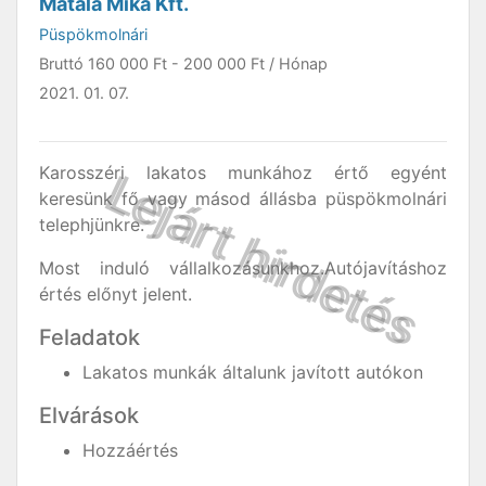
Mátala Mika Kft.
Püspökmolnári
Bruttó
160 000 Ft
-
200 000 Ft
/ Hónap
2021. 01. 07.
Karosszéri lakatos munkához értő egyént
keresünk fő vagy másod állásba püspökmolnári
telephjünkre.
Most induló vállalkozásunkhoz.Autójavításhoz
értés előnyt jelent.
Feladatok
Lakatos munkák általunk javított autókon
Elvárások
Hozzáértés