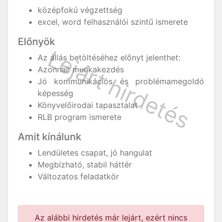
középfokú végzettség
excel, word felhasználói szintű ismerete
Előnyök
Az állás betöltéséhez előnyt jelenthet:
Azonnali munkakezdés
Jó kommunikációs és problémamegoldó
képesség
Könyvelőirodai tapasztalat
RLB program ismerete
Amit kínálunk
Lendületes csapat, jó hangulat
Megbízható, stabil háttér
Változatos feladatkör
Az alábbi hirdetés már lejárt, ezért nincs