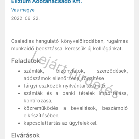
Elízium Adótanácsadó Kft.
Vas megye
2022. 06. 22.
Családias hangulató könyvelőirodában, rugalmas
munkaidő beosztással keressük új kolllégánkat.
Feladatok
számlák, bizonylatok, szerződések,
adószámok ellenőrzése, rögzítése
tárgyi eszközök nyilvántartása stb.,
számlák és a banki tételek importálása,
kontírozása,
közreműködés a bevallások, beszámoló
elkészítésében,
kapcsolattartás az ügyfelekkel.
Elvárások