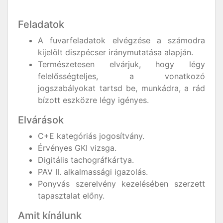
Feladatok
A fuvarfeladatok elvégzése a számodra
kijelölt diszpécser iránymutatása alapján.
Természetesen elvárjuk, hogy légy
felelősségteljes, a vonatkozó
jogszabályokat tartsd be, munkádra, a rád
bízott eszközre légy igényes.
Elvárások
C+E kategóriás jogosítvány.
Érvényes GKI vizsga.
Digitális tachográfkártya.
PAV II. alkalmassági igazolás.
Ponyvás szerelvény kezelésében szerzett
tapasztalat előny.
Amit kínálunk