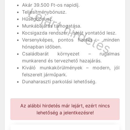
Akár 39.500 Ft-os napidíj.
Teljesítménybónusz.
Hűségbónusz.
Munkábajárás támogatása.
Kocsigazda rendszer – saját vontatód lesz.
Versenyképes, pontos fizetés – minden
hónapban időben.
Családbarát környezet – rugalmas
munkarend és tervezhető hazajárás.
Kiváló munkakörülmények – modern, jól
felszerelt járműpark.
Dunaharaszti parkolási lehetőség.
Az alábbi hirdetés már lejárt, ezért nincs
lehetőség a jelentkezésre!