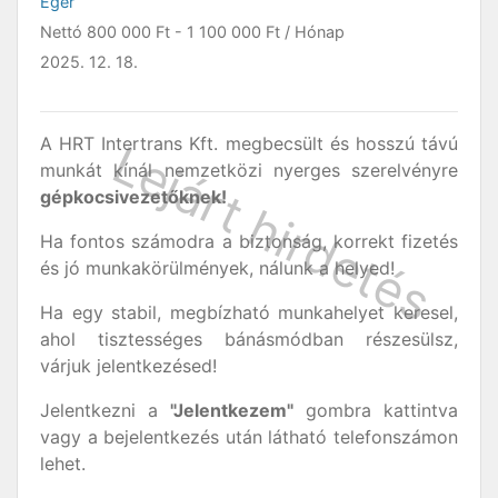
Eger
Nettó
800 000 Ft
-
1 100 000 Ft
/ Hónap
2025. 12. 18.
A HRT Intertrans Kft. megbecsült és hosszú távú
munkát kínál nemzetközi nyerges szerelvényre
gépkocsivezetőknek!
Ha fontos számodra a biztonság, korrekt fizetés
és jó munkakörülmények, nálunk a helyed!
Ha egy stabil, megbízható munkahelyet keresel,
ahol tisztességes bánásmódban részesülsz,
várjuk jelentkezésed!
Jelentkezni a
"Jelentkezem"
gombra kattintva
vagy a bejelentkezés után látható telefonszámon
lehet.