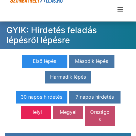
GYIK: Hirdetés feladás
lépésről lépésre
Első lépés
Második lépés
Harmadik lépés
30 napos hirdetés
7 napos hirdetés
Helyi
Megyei
Országo
s