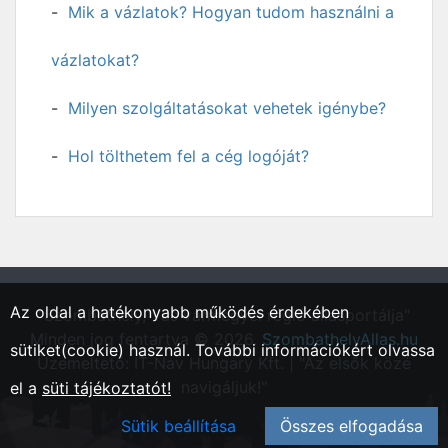
Mik a vázlatok? Hogyan tudom használni a
vázlatokat?
Milyen szolgáltatásokat vehetek igénybe?
Hol tölthetem fel a cég logóját?
Az oldal a hatékonyabb működés érdekében
"Szombathely, Vas vármegyei régió állásportálja"
Minden jog fentartva © 2026.
SzombathelyAllas.hu
sütiket(cookie) használ. További információkért olvassa
Üzemeltető: IT-Nav Hungary Kft. | "Az elsők közé
navigáljuk!"
el a
süti tájékoztatót!
Sütik beállítása
Összes elfogadása