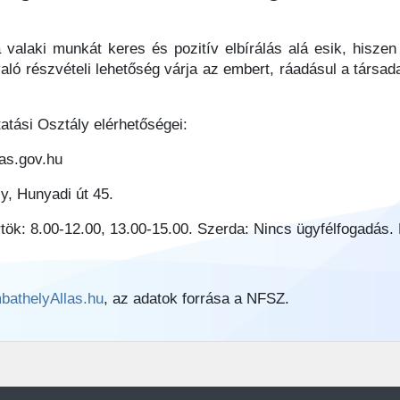
a valaki munkát keres és pozitív elbírálás alá esik, hisze
ló részvételi lehetőség várja az embert, ráadásul a társada
atási Osztály elérhetőségei:
as.gov.hu
y, Hunyadi út 45.
rtök: 8.00-12.00, 13.00-15.00. Szerda: Nincs ügyfélfogadás.
bathelyAllas.hu
, az adatok forrása a NFSZ.