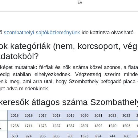
dő
szombathelyi sajtóközleményünk
ide kattintva olvasható.
k kategóriák (nem, korcsoport, végz
adatokból?
 képet mutatnak: férfiak és nők száma közel azonos, a fiat
edig stabilan elhelyezkednek. Végzettség szerint minden
nik meg, ami arra utal, hogy Szombathely befogadó piaca g
get adva mindenkinek.
áskeresők átlagos száma Szombathe