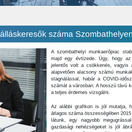
ált álláskeresők száma Szombathelye
A szombathelyi munkaerőpiac stabi
majd egy évtizede. Úgy, hogy az
jelentős volt a csökkenés, vagyis 
alapvetően alacsony számú munkaker
stagnálással, habár a COVID-idősz
számát a városban. A hosszú távú k
a teljes érdemes vizsgálni.
Az alábbi grafikon is jól mutatja, h
átlagos száma összességében 2015 é
látunk, egy nagyobb megugrással
gazdasági nehézségeket is jól ábrá