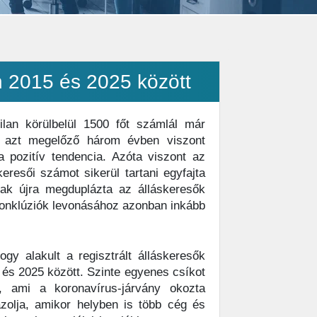
n 2015 és 2025 között
lan körülbelül 1500 főt számlál már
 azt megelőző három évben viszont
a pozitív tendencia. Azóta viszont az
esői számot sikerül tartani egyfajta
ak újra megduplázta az álláskeresők
onklúziók levonásához azonban inkább
ogy alakult a regisztrált álláskeresők
s 2025 között. Szinte egyenes csíkot
, ami a koronavírus-járvány okozta
zolja, amikor helyben is több cég és