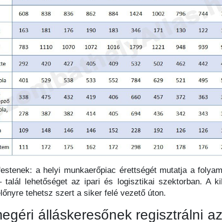
festenek: a helyi munkaerőpiac érettségét mutatja a folyama
 talál lehetőséget az ipari és logisztikai szektorban. A k
lőnyre tehetsz szert a siker felé vezető úton.
géri álláskeresőnek regisztrálni az