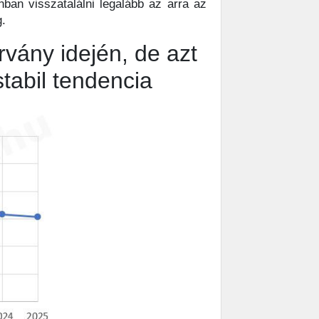
ban visszatalálni legalább az arra az
g.
vány idején, de azt
tabil tendencia