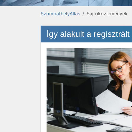
SzombathelyAllas
Sajtóközlemények
Így alakult a regisztr