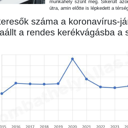
munkahely szűnt meg. Sikerült azon
útra, amin előtte is lépkedett a térsé
keresők száma a koronavírus-jár
aállt a rendes kerékvágásba a s