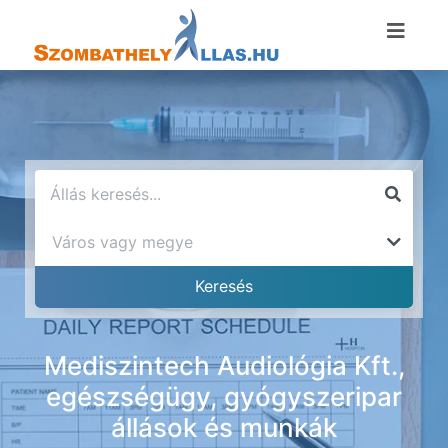
Mediszintech Audiológia Kft.,
egészségügy, gyógyszeripar
állások és munkák