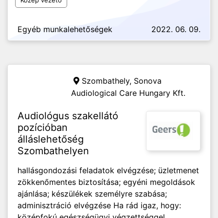
Közép vezető
Egyéb munkalehetőségek
2022. 06. 09.
Szombathely,
Sonova
Audiological Care Hungary Kft.
Audiológus szakellátó
pozícióban
álláslehetőség
Szombathelyen
hallásgondozási feladatok elvégzése; üzletmenet
zökkenőmentes biztosítása; egyéni megoldások
ajánlása; készülékek személyre szabása;
adminisztráció elvégzése Ha rád igaz, hogy:
középfokú egészségügyi végzettséggel