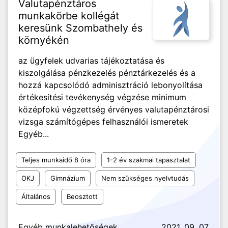
Valutapénztáros
munkakörbe kollégát
keresünk Szombathely és
környékén
az ügyfelek udvarias tájékoztatása és
kiszolgálása pénzkezelés pénztárkezelés és a
hozzá kapcsolódó adminisztráció lebonyolítása
értékesítési tevékenység végzése minimum
középfokú végzettség érvényes valutapénztárosi
vizsga számítógépes felhasználói ismeretek
Egyéb...
Teljes munkaidő 8 óra
1-2 év szakmai tapasztalat
OKJ
Gimnázium
Nem szükséges nyelvtudás
Általános
Beosztott
Egyéb munkalehetőségek
2021. 09. 07.