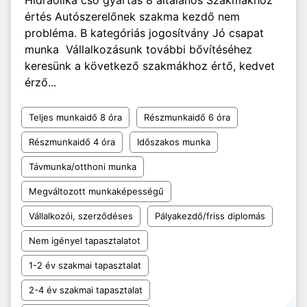
Hidraolika cső gyártás 8 általános Szakmákhoz
értés Autószerelőnek szakma kezdő nem
probléma. B kategóriás jogosítvány Jó csapat
munka Vállalkozásunk további bővítéséhez
keresünk a következő szakmákhoz értő, kedvet
érző...
Teljes munkaidő 8 óra
Részmunkaidő 6 óra
Részmunkaidő 4 óra
Időszakos munka
Távmunka/otthoni munka
Megváltozott munkaképességű
Vállalkozói, szerződéses
Pályakezdő/friss diplomás
Nem igényel tapasztalatot
1-2 év szakmai tapasztalat
2-4 év szakmai tapasztalat