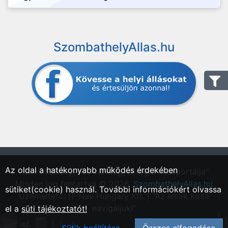
SzombathelyAllas.hu
Az oldal a hatékonyabb működés érdekében
"Szombathely, Vas vármegyei régió állásportálja"
Minden jog fentartva © 2026.
SzombathelyAllas.hu
sütiket(cookie) használ. További információkért olvassa
Üzemeltető: IT-Nav Hungary Kft. | "Az elsők közé
navigáljuk!"
el a
süti tájékoztatót!