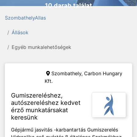
10 darab találat
SzombathelyAllas
Állások
Egyéb munkalehetőségek
Szombathely,
Carbon Hungary
Kft.
Gumiszereléshez,
autószereléshez kedvet
érző munkatársakat
keresünk
Gépjármű jasvitás -karbantartás Gumiszerelés