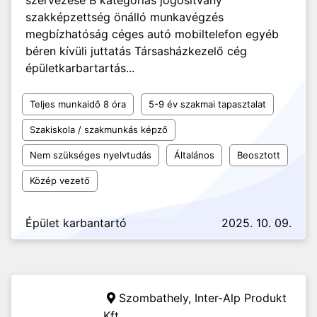
szervezése B kategóriás jogosítvány
szakképzettség önálló munkavégzés
megbízhatóság céges autó mobiltelefon egyéb
béren kívüli juttatás Társasházkezelő cég
épületkarbartartás...
Teljes munkaidő 8 óra
5-9 év szakmai tapasztalat
Szakiskola / szakmunkás képző
Nem szükséges nyelvtudás
Általános
Beosztott
Közép vezető
Épület karbantartó
2025. 10. 09.
Szombathely,
Inter-Alp Produkt
Kft.