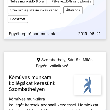
Teljes munkaidő 8 óra
Pályakezdő/friss diplomás
Szakiskola / szakmunkás képző
Általános
Beosztott
Egyéb építőipari munkák
2019. 06. 21.
Szombathely,
Sárközi Milán
Egyéni vállalkozó
Kőműves munkára
kollégákat keresünk
Szombathelyen
Kőműves munkákra
kollégát keresek azonnali kezdéssel. Homlokzati