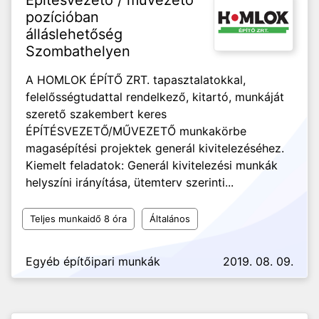
Építésvezető / művezető
pozícióban
álláslehetőség
Szombathelyen
A HOMLOK ÉPÍTŐ ZRT. tapasztalatokkal,
felelősségtudattal rendelkező, kitartó, munkáját
szerető szakembert keres
ÉPÍTÉSVEZETŐ/MŰVEZETŐ munkakörbe
magasépítési projektek generál kivitelezéséhez.
Kiemelt feladatok: Generál kivitelezési munkák
helyszíni irányítása, ütemterv szerinti...
Teljes munkaidő 8 óra
Általános
Egyéb építőipari munkák
2019. 08. 09.