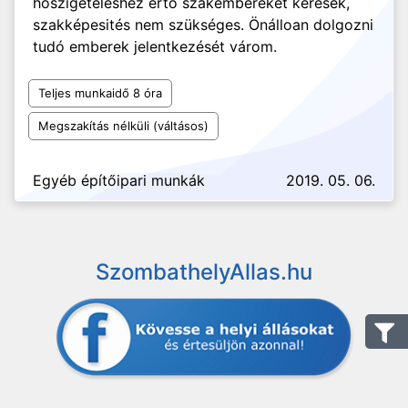
hőszigeteléshez értő szakembereket keresek,
szakképesités nem szükséges. Önálloan dolgozni
tudó emberek jelentkezését várom.
Teljes munkaidő 8 óra
Megszakítás nélküli (váltásos)
Egyéb építőipari munkák
2019. 05. 06.
SzombathelyAllas.hu