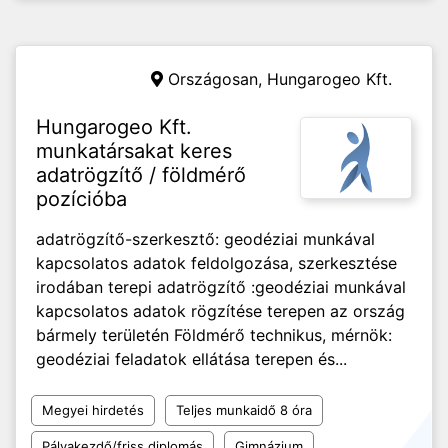
Országosan,
Hungarogeo Kft.
Hungarogeo Kft.
munkatársakat keres
adatrögzítő / földmérő
pozícióba
adatrögzítő-szerkesztő: geodéziai munkával
kapcsolatos adatok feldolgozása, szerkesztése
irodában terepi adatrögzítő :geodéziai munkával
kapcsolatos adatok rögzítése terepen az ország
bármely területén Földmérő technikus, mérnök:
geodéziai feladatok ellátása terepen és...
Megyei hirdetés
Teljes munkaidő 8 óra
Pályakezdő/friss diplomás
Gimnázium