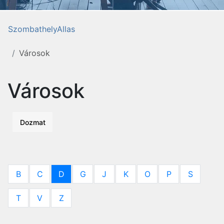
SzombathelyAllas
Városok
Városok
Dozmat
B
C
D
G
J
K
O
P
S
T
V
Z