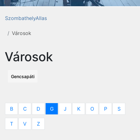
SzombathelyAllas
Városok
Városok
Gencsapáti
B
C
D
G
J
K
O
P
S
T
V
Z