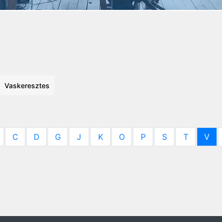
Vaskeresztes
C
D
G
J
K
O
P
S
T
V