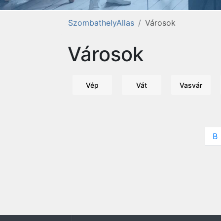
SzombathelyAllas
Városok
Városok
Vép
Vát
Vasvár
B