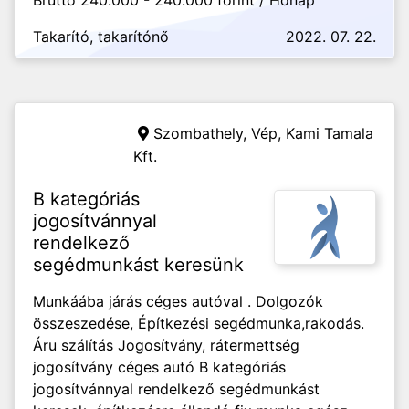
Bruttó 240.000 - 240.000 forint / Hónap
Takarító, takarítónő
2022. 07. 22.
Szombathely, Vép,
Kami Tamala
Kft.
B kategóriás
jogosítvánnyal
rendelkező
segédmunkást keresünk
Munkáába járás céges autóval . Dolgozók
összeszedése, Építkezési segédmunka,rakodás.
Áru szálítás Jogosítvány, rátermettség
jogosítvány céges autó B kategóriás
jogosítvánnyal rendelkező segédmunkást