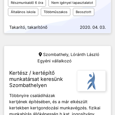
Részmunkaidő 6 óra
Nem igényel tapasztalatot
Általános iskola
Többműszakos
Beosztott
Takarító, takarítónő
2020. 04. 03.
Szombathely,
Lóránth László
Egyéni vállalkozó
Kertész / kertépítő
munkatársat keresünk
Szombathelyen
Többnyire családiházak
kertjének építésében, és a már elkészült
kertekben kertgondozási munkavégzés. fizikai
munkabírás állóképesség b kat. jogosítvány