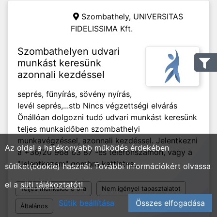
Szombathely,
UNIVERSITAS
FIDELISSIMA Kft.
Szombathelyen udvari
munkást keresünk
azonnali kezdéssel
seprés, fűnyírás, sövény nyírás,
levél seprés,...stb Nincs végzettségi elvárás
Önállóan dolgozni tudó udvari munkást keresünk
teljes munkaidőben szombathelyi
munkavégzéssel, azonnali kezdéssel. Jelentkezni
Az oldal a hatékonyabb működés érdekében
a +36/20 968 63 87 -es telefonszámon, vagy a
"Jelentkezem" gombra kattintva...
sütiket(cookie) használ. További információkért olvassa
el a
süti tájékoztatót!
Teljes munkaidő 8 óra
Nem igényel tapasztalatot
Sütik beállítása
Összes elfogadása
Általános