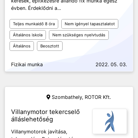
keresek, építkezésre állandó fix munka egész
évben. Érdeklődni a...
Teljes munkaidő 8 óra
Nem igényel tapasztalatot
Általános iskola
Nem szükséges nyelvtudás
Általános
Beosztott
Fizikai munka
2022. 05. 03.
Szombathely,
ROTOR Kft.
Villanymotor tekercselő
álláslehetőség
Villanymotorok javítása,