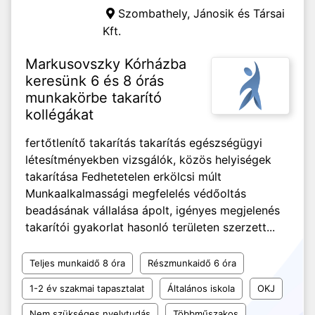
Szombathely,
Jánosik és Társai
Kft.
Markusovszky Kórházba
keresünk 6 és 8 órás
munkakörbe takarító
kollégákat
fertőtlenítő takarítás takarítás egészségügyi
létesítményekben vizsgálók, közös helyiségek
takarítása Fedhetetelen erkölcsi múlt
Munkaalkalmassági megfelelés védőoltás
beadásának vállalása ápolt, igényes megjelenés
takarítói gyakorlat hasonló területen szerzett...
Teljes munkaidő 8 óra
Részmunkaidő 6 óra
1-2 év szakmai tapasztalat
Általános iskola
OKJ
Nem szükséges nyelvtudás
Többműszakos