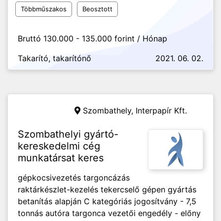
Többműszakos
Beosztott
Bruttó 130.000 - 135.000 forint / Hónap
Takarító, takarítónő
2021. 06. 02.
Szombathely,
Interpapír Kft.
Szombathelyi gyártó-
kereskedelmi cég
munkatársat keres
gépkocsivezetés targoncázás
raktárkészlet-kezelés tekercselő gépen gyártás
betanítás alapján C kategóriás jogosítvány - 7,5
tonnás autóra targonca vezetői engedély - előny