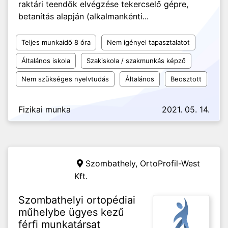
raktári teendők elvégzése tekercselő gépre,
betanítás alapján (alkalmankénti...
Teljes munkaidő 8 óra
Nem igényel tapasztalatot
Általános iskola
Szakiskola / szakmunkás képző
Nem szükséges nyelvtudás
Általános
Beosztott
Fizikai munka
2021. 05. 14.
Szombathely,
OrtoProfil-West
Kft.
Szombathelyi ortopédiai
műhelybe ügyes kezű
férfi munkatársat