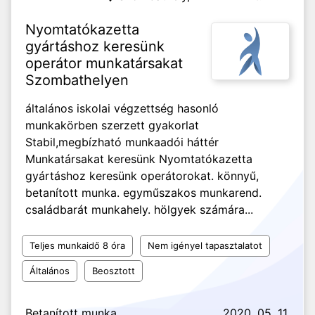
Nyomtatókazetta
gyártáshoz keresünk
operátor munkatársakat
Szombathelyen
általános iskolai végzettség hasonló
munkakörben szerzett gyakorlat
Stabil,megbízható munkaadói háttér
Munkatársakat keresünk Nyomtatókazetta
gyártáshoz keresünk operátorokat. könnyű,
betanított munka. egyműszakos munkarend.
családbarát munkahely. hölgyek számára...
Teljes munkaidő 8 óra
Nem igényel tapasztalatot
Általános
Beosztott
Betanított munka
2020. 05. 11.