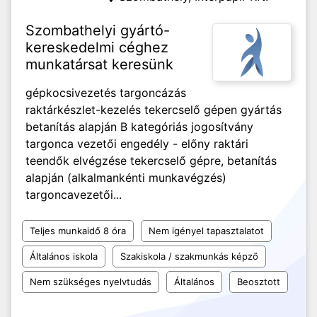
Szombathelyi gyártó-
kereskedelmi céghez
munkatársat keresünk
gépkocsivezetés targoncázás
raktárkészlet-kezelés tekercselő gépen gyártás
betanítás alapján B kategóriás jogosítvány
targonca vezetői engedély - előny raktári
teendők elvégzése tekercselő gépre, betanítás
alapján (alkalmankénti munkavégzés)
targoncavezetői...
Teljes munkaidő 8 óra
Nem igényel tapasztalatot
Általános iskola
Szakiskola / szakmunkás képző
Nem szükséges nyelvtudás
Általános
Beosztott