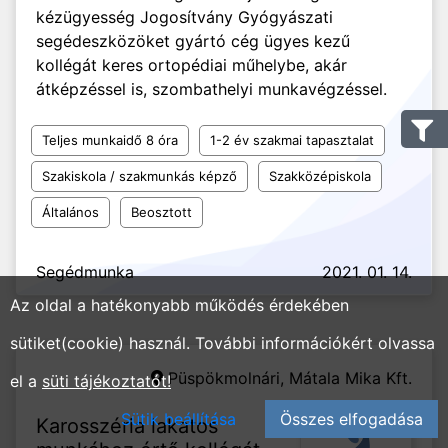
kézügyesség Jogosítvány Gyógyászati
segédeszközöket gyártó cég ügyes kezű
kollégát keres ortopédiai műhelybe, akár
átképzéssel is, szombathelyi munkavégzéssel.
Teljes munkaidő 8 óra
1-2 év szakmai tapasztalat
Szakiskola / szakmunkás képző
Szakközépiskola
Általános
Beosztott
Segédmunka
2021. 01. 14.
Az oldal a hatékonyabb működés érdekében
sütiket(cookie) használ. További információkért olvassa
Püspökmolnári, Mátala Mika Kft.
el a
süti tájékoztatót!
Sütik beállítása
Összes elfogadása
Karosszéria lakatos