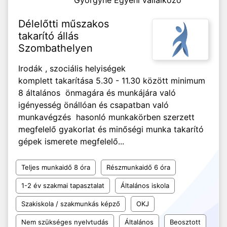
Györgyné Egyéni vállalkozó
Délelőtti műszakos
takarító állás
Szombathelyen
Irodák , szociális helyiségek
komplett takarítása 5.30 - 11.30 között minimum
8 általános önmagára és munkájára való
igényesség önállóan és csapatban való
munkavégzés hasonló munkakörben szerzett
megfelelő gyakorlat és minőségi munka takarító
gépek ismerete megfelelő...
Teljes munkaidő 8 óra
Részmunkaidő 6 óra
1-2 év szakmai tapasztalat
Általános iskola
Szakiskola / szakmunkás képző
OKJ
Nem szükséges nyelvtudás
Általános
Beosztott