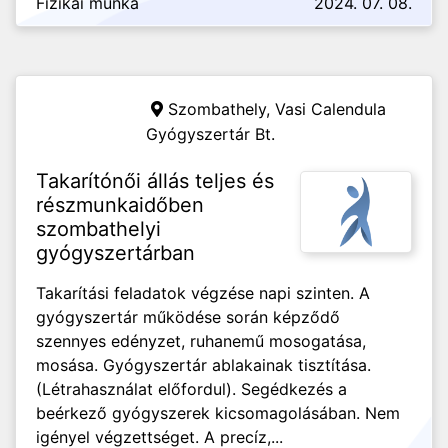
Fizikai munka
2024. 07. 08.
Szombathely,
Vasi Calendula
Gyógyszertár Bt.
Takarítónői állás teljes és
részmunkaidőben
szombathelyi
gyógyszertárban
Takarítási feladatok végzése napi szinten. A
gyógyszertár működése során képződő
szennyes edényzet, ruhanemű mosogatása,
mosása. Gyógyszertár ablakainak tisztítása.
(Létrahasználat előfordul). Segédkezés a
beérkező gyógyszerek kicsomagolásában. Nem
igényel végzettséget. A precíz,...