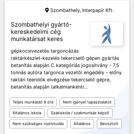
Szombathely,
Interpapír Kft.
Szombathelyi gyártó-
kereskedelmi cég
munkatársat keres
gépkocsivezetés targoncázás
raktárkészlet-kezelés tekercselő gépen gyártás
betanítás alapján C kategóriás jogosítvány - 7,5
tonnás autóra targonca vezetői engedély - előny
raktári teendők elvégzése tekercselő gépre,
betanítás alapján (alkalmankénti...
Teljes munkaidő 8 óra
Nem igényel tapasztalatot
Általános iskola
Szakiskola / szakmunkás képző
Nem szükséges nyelvtudás
Általános
Beosztott