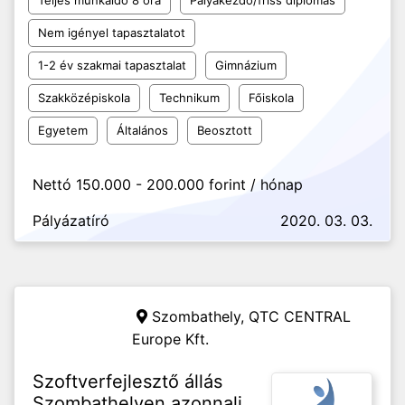
Teljes munkaidő 8 óra
Pályakezdő/friss diplomás
Nem igényel tapasztalatot
1-2 év szakmai tapasztalat
Gimnázium
Szakközépiskola
Technikum
Főiskola
Egyetem
Általános
Beosztott
Nettó 150.000 - 200.000 forint / hónap
Pályázatíró
2020. 03. 03.
Szombathely,
QTC CENTRAL
Europe Kft.
Szoftverfejlesztő állás
Szombathelyen azonnali