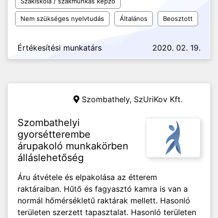
Szakiskola / szakmunkás képző
Nem szükséges nyelvtudás
Általános
Beosztott
Értékesítési munkatárs
2020. 02. 19.
Szombathely,
SzUriKov Kft.
Szombathelyi
gyorsétterembe
árupakoló munkakörben
álláslehetőség
Áru átvétele és elpakolása az étterem
raktáraiban. Hűtő és fagyasztó kamra is van a
normál hőmérsékletű raktárak mellett. Hasonló
területen szerzett tapasztalat. Hasonló területen