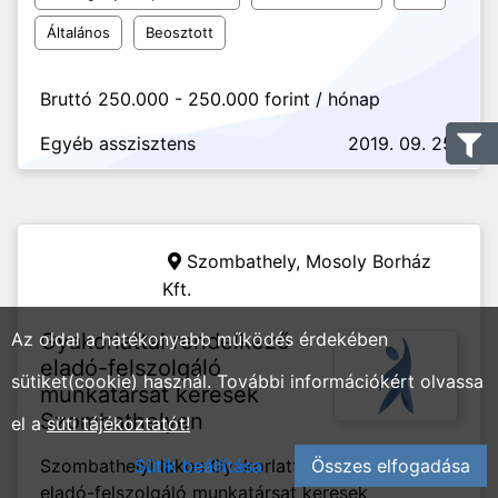
Általános
Beosztott
Bruttó 250.000 - 250.000 forint / hónap
Egyéb asszisztens
2019. 09. 25.
Szombathely,
Mosoly Borház
Kft.
Az oldal a hatékonyabb működés érdekében
Gyakorlattal rendelkező
eladó-felszolgáló
sütiket(cookie) használ. További információkért olvassa
munkatársat keresek
Szombathelyen
el a
süti tájékoztatót!
Szombathelyi lakos Gyakorlattal rendelkező
Sütik beállítása
Összes elfogadása
eladó-felszolgáló munkatársat keresek