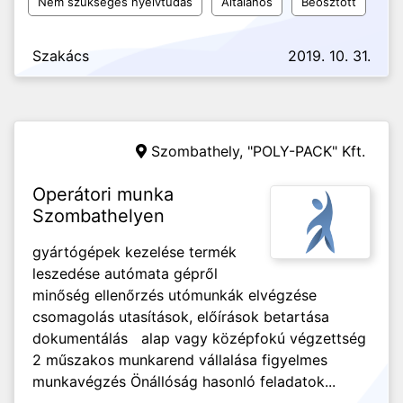
Nem szükséges nyelvtudás
Általános
Beosztott
Szakács
2019. 10. 31.
Szombathely,
"POLY-PACK" Kft.
Operátori munka
Szombathelyen
gyártógépek kezelése termék
leszedése autómata gépről
minőség ellenőrzés utómunkák elvégzése
csomagolás utasítások, előírások betartása
dokumentálás alap vagy középfokú végzettség
2 műszakos munkarend vállalása figyelmes
munkavégzés Önállóság hasonló feladatok...