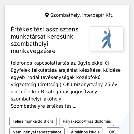
Szombathely,
Interpapír Kft.
Értékesítési asszisztens
munkatársat keresünk
szombathelyi
munkavégzésre
telefonos kapcsolattartás az ügyfelekkel új
ügyfelek felkutatása árajánlat készítése, küldése
egyéb irodai tevékenységek középfokú
végzettség (érettségi) OKJ bizonyítvány 25 év
alatti életkor B kategóriás jogosítvány
szombathelyi lakóhely
Szombathelyre értékesítési...
Teljes munkaidő 8 óra
Pályakezdő/friss diplomás
Nem igényel tapasztalatot
Általános iskola
OKJ