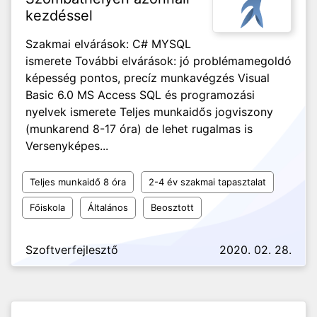
kezdéssel
Szakmai elvárások: C# MYSQL
ismerete További elvárások: jó problémamegoldó
képesség pontos, precíz munkavégzés Visual
Basic 6.0 MS Access SQL és programozási
nyelvek ismerete Teljes munkaidős jogviszony
(munkarend 8-17 óra) de lehet rugalmas is
Versenyképes...
Teljes munkaidő 8 óra
2-4 év szakmai tapasztalat
Főiskola
Általános
Beosztott
Szoftverfejlesztő
2020. 02. 28.