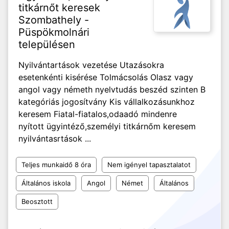
titkárnőt keresek
Szombathely -
Püspökmolnári
településen
Nyilvántartások vezetése Utazásokra
esetenkénti kisérése Tolmácsolás Olasz vagy
angol vagy németh nyelvtudás beszéd szinten B
kategóriás jogosítvány Kis vállalkozásunkhoz
keresem Fiatal-fiatalos,odaadó mindenre
nyított ügyintéző,személyi titkárnőm keresem
nyilvántasrtások ...
Teljes munkaidő 8 óra
Nem igényel tapasztalatot
Általános iskola
Angol
Német
Általános
Beosztott