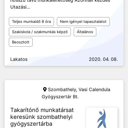
hosszú távú munkalehetőség Azonnali kezdés
Utazási...
Teljes munkaidő 8 óra
Nem igényel tapasztalatot
Szakiskola / szakmunkás képző
Általános
Beosztott
Lakatos
2020. 04. 08.
Szombathely,
Vasi Calendula
Gyógyszertár Bt.
Takarítónő munkatársat
keresünk szombathelyi
gyógyszertárba