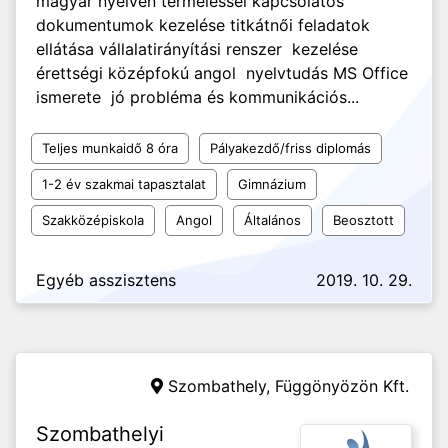
magyar nyelven termeléssel kapcsolatos
dokumentumok kezelése titkátnői feladatok
ellátása vállalatirányítási renszer kezelése
érettségi középfokú angol nyelvtudás MS Office
ismerete jó probléma és kommunikációs...
Teljes munkaidő 8 óra
Pályakezdő/friss diplomás
1-2 év szakmai tapasztalat
Gimnázium
Szakközépiskola
Angol
Általános
Beosztott
Egyéb asszisztens
2019. 10. 29.
Szombathely,
Függönyözön Kft.
Szombathelyi