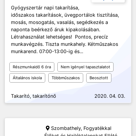
Gyógyszertár napi takarítása,
időszakos takarítások, üvegportálok tisztítása,
mosás, mosogatás, vasalás, segédkezés a
naponta beérkező áruk kipakolásában.
Létrahasználat lehetséges! Pontos, precíz
munkavégzés. Tiszta munkahely. Kétműszakos
munkarend. 07:00-13:00-ig és...
Részmunkaidő 6 óra
Nem igényel tapasztalatot
Általános iskola
Többműszakos
Beosztott
Takarító, takarítónő
2020. 04. 03.
Szombathely,
Fogyatékkal
Élőket és Hajléktalanokat Ellátó