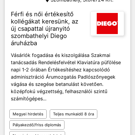
Férfi és női értékesítő
kollégákat keresünk, az
új csapattal újranyitó
szombathelyi Diego
áruházba
Vásárlók fogadása és kiszolgálása Szakmai
tanácsadás Rendelésfelvétel Klaviatúra püfölése
napi 1-2 órában Értékesítéshez kapcsolódó
adminisztráció Árumozgatás Padlószőnyegek
vágása és szegése betanulást követően.
középfokú végzettség, felhasználói szintű
számítógépes...
Megyei hirdetés
Teljes munkaidő 8 óra
Pályakezdő/friss diplomás