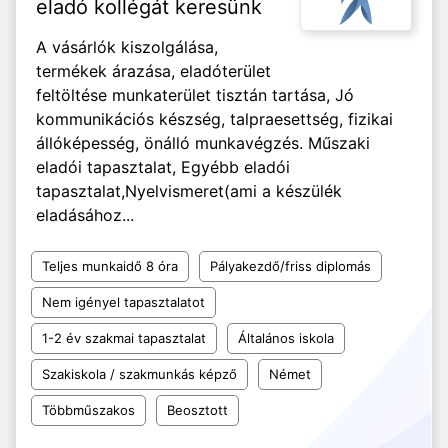
eladó kollégát keresünk
A vásárlók kiszolgálása,
termékek árazása, eladóterület
feltöltése munkaterület tisztán tartása, Jó
kommunikációs készség, talpraesettség, fizikai
állóképesség, önálló munkavégzés. Műszaki
eladói tapasztalat, Egyébb eladói
tapasztalat,Nyelvismeret(ami a készülék
eladásához...
Teljes munkaidő 8 óra
Pályakezdő/friss diplomás
Nem igényel tapasztalatot
1-2 év szakmai tapasztalat
Általános iskola
Szakiskola / szakmunkás képző
Német
Többműszakos
Beosztott