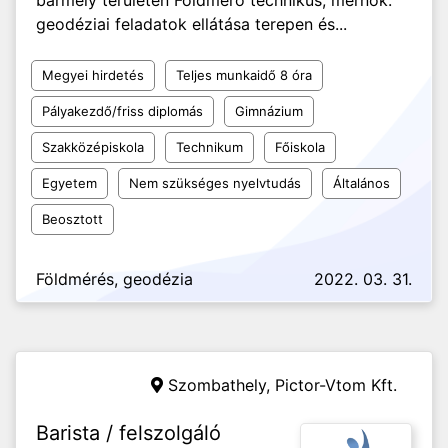
bármely területén Földmérő technikus, mérnök:
geodéziai feladatok ellátása terepen és...
Megyei hirdetés
Teljes munkaidő 8 óra
Pályakezdő/friss diplomás
Gimnázium
Szakközépiskola
Technikum
Főiskola
Egyetem
Nem szükséges nyelvtudás
Általános
Beosztott
Földmérés, geodézia
2022. 03. 31.
Szombathely,
Pictor-Vtom Kft.
Barista / felszolgáló