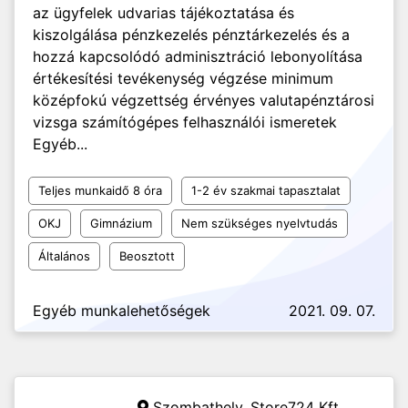
az ügyfelek udvarias tájékoztatása és
kiszolgálása pénzkezelés pénztárkezelés és a
hozzá kapcsolódó adminisztráció lebonyolítása
értékesítési tevékenység végzése minimum
középfokú végzettség érvényes valutapénztárosi
vizsga számítógépes felhasználói ismeretek
Egyéb...
Teljes munkaidő 8 óra
1-2 év szakmai tapasztalat
OKJ
Gimnázium
Nem szükséges nyelvtudás
Általános
Beosztott
Egyéb munkalehetőségek
2021. 09. 07.
Szombathely,
Store724 Kft.