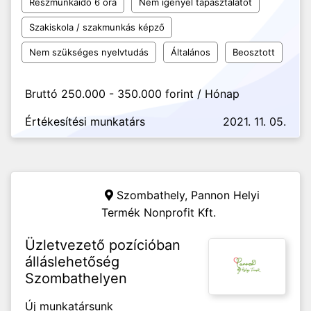
Részmunkaidő 6 óra
Nem igényel tapasztalatot
Szakiskola / szakmunkás képző
Nem szükséges nyelvtudás
Általános
Beosztott
Bruttó 250.000 - 350.000 forint / Hónap
Értékesítési munkatárs
2021. 11. 05.
Szombathely,
Pannon Helyi
Termék Nonprofit Kft.
Üzletvezető pozícióban
álláslehetőség
Szombathelyen
Új munkatársunk