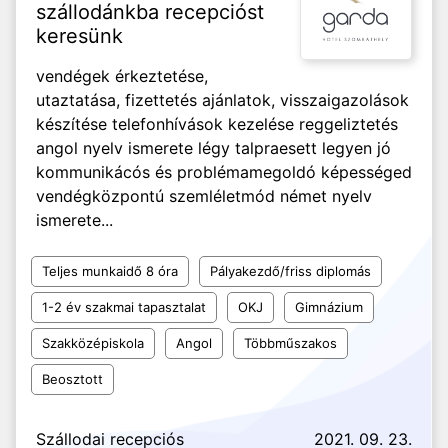
szállodánkba recepcióst
keresünk
vendégek érkeztetése,
utaztatása, fizettetés ajánlatok, visszaigazolások
készítése telefonhívások kezelése reggeliztetés
angol nyelv ismerete légy talpraesett legyen jó
kommunikácós és problémamegoldó képességed
vendégközpontú szemléletmód német nyelv
ismerete...
Teljes munkaidő 8 óra
Pályakezdő/friss diplomás
1-2 év szakmai tapasztalat
OKJ
Gimnázium
Szakközépiskola
Angol
Többműszakos
Beosztott
Szállodai recepciós
2021. 09. 23.