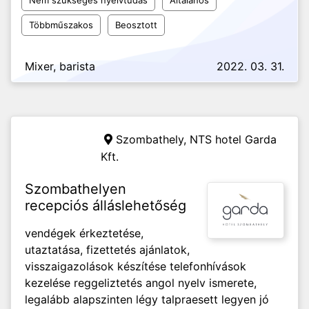
Nem szükséges nyelvtudás
Általános
Többműszakos
Beosztott
Mixer, barista
2022. 03. 31.
Szombathely,
NTS hotel Garda
Kft.
Szombathelyen
recepciós álláslehetőség
vendégek érkeztetése,
utaztatása, fizettetés ajánlatok,
visszaigazolások készítése telefonhívások
kezelése reggeliztetés angol nyelv ismerete,
legalább alapszinten légy talpraesett legyen jó