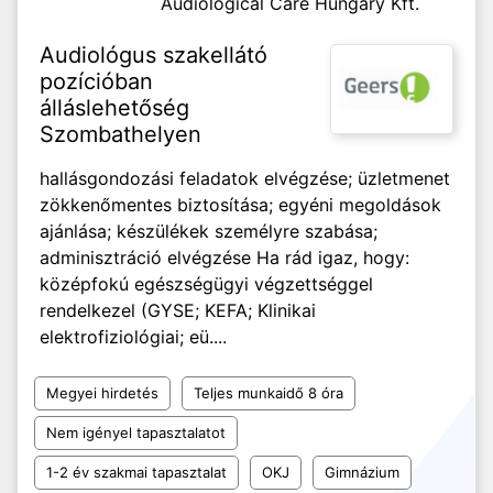
Audiological Care Hungary Kft.
Audiológus szakellátó
pozícióban
álláslehetőség
Szombathelyen
hallásgondozási feladatok elvégzése; üzletmenet
zökkenőmentes biztosítása; egyéni megoldások
ajánlása; készülékek személyre szabása;
adminisztráció elvégzése Ha rád igaz, hogy:
középfokú egészségügyi végzettséggel
rendelkezel (GYSE; KEFA; Klinikai
elektrofiziológiai; eü....
Megyei hirdetés
Teljes munkaidő 8 óra
Nem igényel tapasztalatot
1-2 év szakmai tapasztalat
OKJ
Gimnázium