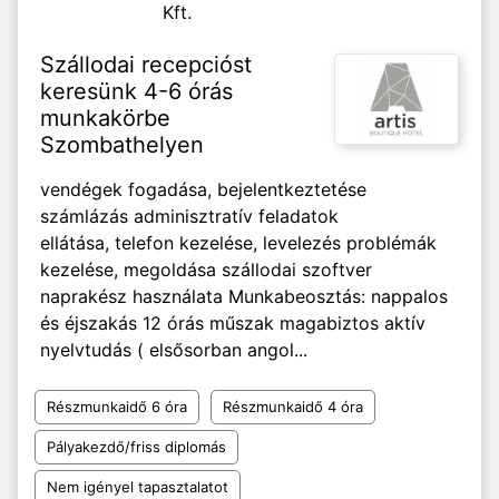
Kft.
Szállodai recepcióst
keresünk 4-6 órás
munkakörbe
Szombathelyen
vendégek fogadása, bejelentkeztetése
számlázás adminisztratív feladatok
ellátása, telefon kezelése, levelezés problémák
kezelése, megoldása szállodai szoftver
naprakész használata Munkabeosztás: nappalos
és éjszakás 12 órás műszak magabiztos aktív
nyelvtudás ( elsősorban angol...
Részmunkaidő 6 óra
Részmunkaidő 4 óra
Pályakezdő/friss diplomás
Nem igényel tapasztalatot