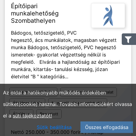
Építőipari
munkalehetőség
Szombathelyen
Bádogos, tetőszigetelő, PVC
hegesztő, ács munkálatok, magasban végzett
munka Bádogos, tetőszigetelő, PVC hegesztő
ismeretek- gyakorlat végzettség nélkül is
megfelelő. Elvárás a hajlandóság az építőipari
munkára, kitartás- tanulási kézsség, józan
életvitel "B " kategóriás...
Az oldal a hatékonyabb működés érdekében
Teljes munkaidő 8 óra
1-2 év szakmai tapasztalat
Általános iskola
Nem szükséges nyelvtudás
sütiket(cookie) használ. További információkért olvassa
Általános
Beosztott
el a
süti tájékoztatót!
Sütik beállítása
Összes elfogadása
Nettó 250.000 - 350.000 forint / Hónap