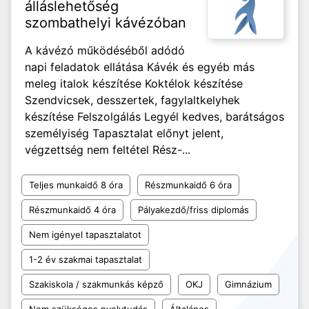
álláslehetőség
szombathelyi kávézóban
A kávézó működéséből adódó
napi feladatok ellátása Kávék és egyéb más
meleg italok készítése Koktélok készítése
Szendvicsek, desszertek, fagylaltkelyhek
készítése Felszolgálás Legyél kedves, barátságos
személyiség Tapasztalat előnyt jelent,
végzettség nem feltétel Rész-...
Teljes munkaidő 8 óra
Részmunkaidő 6 óra
Részmunkaidő 4 óra
Pályakezdő/friss diplomás
Nem igényel tapasztalatot
1-2 év szakmai tapasztalat
Szakiskola / szakmunkás képző
OKJ
Gimnázium