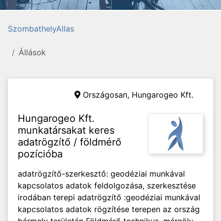
SzombathelyAllas
Állások
Országosan,
Hungarogeo Kft.
Hungarogeo Kft.
munkatársakat keres
adatrögzítő / földmérő
pozícióba
adatrögzítő-szerkesztő: geodéziai munkával
kapcsolatos adatok feldolgozása, szerkesztése
irodában terepi adatrögzítő :geodéziai munkával
kapcsolatos adatok rögzítése terepen az ország