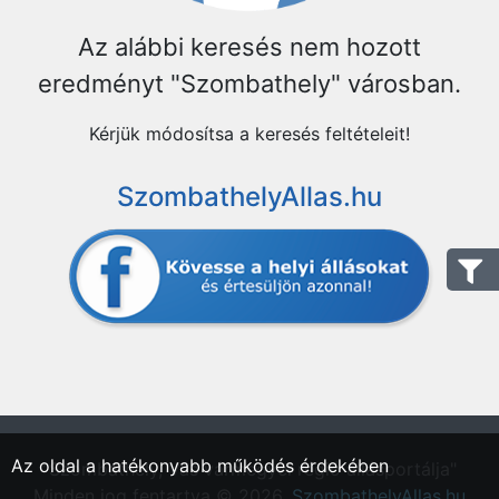
Az alábbi keresés nem hozott
eredményt "Szombathely" városban.
Kérjük módosítsa a keresés feltételeit!
SzombathelyAllas.hu
Az oldal a hatékonyabb működés érdekében
"Szombathely, Vas vármegyei régió állásportálja"
Minden jog fentartva © 2026.
SzombathelyAllas.hu