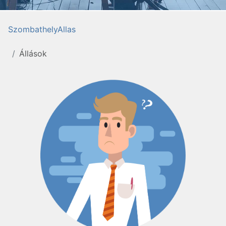
SzombathelyAllas
Állások