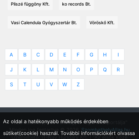
Pliszé függöny Kft.
ko records Bt.
Vasi Calendula Gyógyszertár Bt.
Vöröskő Kft.
A
B
C
D
E
F
G
H
I
J
K
L
M
N
O
P
Q
R
S
T
U
V
W
Z
Az oldal a hatékonyabb működés érdekében
"Szombathely, Vas vármegyei régió állásportálja"
Minden jog fentartva © 2026.
SzombathelyAllas.hu
sütiket(cookie) használ. További információkért olvassa
Üzemeltető: IT-Nav Hungary Kft. | "Az elsők közé