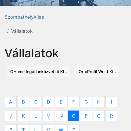
SzombathelyAllas
Vállalatok
Vállalatok
OHome Ingatlanközvetitő Kft.
OrtoProfil-West Kft.
A
B
C
D
E
F
G
H
I
J
K
L
M
N
O
P
Q
R
S
T
U
V
W
Z