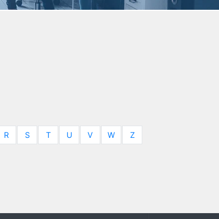
R
S
T
U
V
W
Z