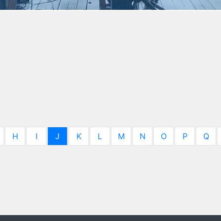
H
I
J
K
L
M
N
O
P
Q