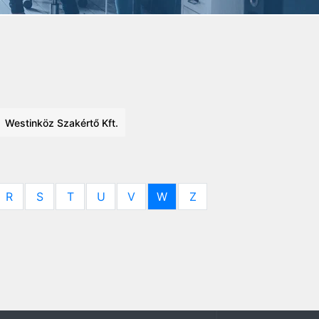
Westinköz Szakértő Kft.
R
S
T
U
V
W
Z