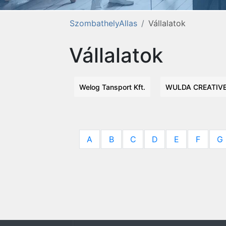
SzombathelyAllas
Vállalatok
Vállalatok
Welog Tansport Kft.
WULDA CREATIVE 
A
B
C
D
E
F
G