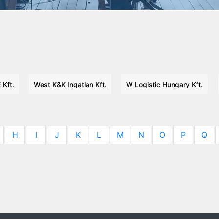
Kft.
West K&K Ingatlan Kft.
W Logistic Hungary Kft.
H
I
J
K
L
M
N
O
P
Q