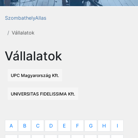
SzombathelyAllas
Vállalatok
Vállalatok
UPC Magyarország Kft.
UNIVERSITAS FIDELISSIMA Kft.
A
B
C
D
E
F
G
H
I