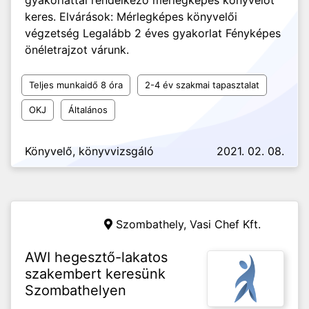
gyakorlattal rendelkező mérlegképes könyvelőt
keres. Elvárások: Mérlegképes könyvelői
végzetség Legalább 2 éves gyakorlat Fényképes
önéletrajzot várunk.
Teljes munkaidő 8 óra
2-4 év szakmai tapasztalat
OKJ
Általános
Könyvelő, könyvvizsgáló
2021. 02. 08.
Szombathely,
Vasi Chef Kft.
AWI hegesztő-lakatos
szakembert keresünk
Szombathelyen