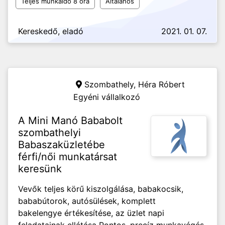
Teljes munkaidő 8 óra
Általános
Kereskedő, eladó
2021. 01. 07.
Szombathely,
Héra Róbert
Egyéni vállalkozó
A Mini Manó Bababolt
szombathelyi
Babaszaküzletébe
férfi/női munkatársat
keresünk
Vevők teljes körű kiszolgálása, babakocsik,
bababútorok, autósülések, komplett
bakelengye értékesítése, az üzlet napi