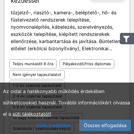
kezdéssel
tűzjelző-, riasztó-, kamera-, beléptető-, hő- és
füstelvezető rendszerek telepítése,
nyomvonalépítés, kábelezés, szerelvényezés,
eszközök telepítése, kiépített rendszerekek
ellenőrzése, karbantartása és javítása. Büntetlen
előélet (erkölcsi bizonyítvány), Elektronikai...
Teljes munkaidő 8 óra
Pályakezdő/friss diplomás
Nem igényel tapasztalatot
1-2 év szakmai tapasztalat
Az oldal a hatékonyabb működés érdekében
2-4 év szakmai tapasztalat
sütiket(cookie) használ. További információkért olvassa
5-9 év szakmai tapasztalat
el a
süti tájékoztatót!
10 vagy több év szakmai tapasztalat
Sütik beállítása
Összes elfogadása
Szakiskola / szakmunkás képző