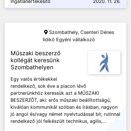
Ingatlanértékesítő
2020. 11. 26.
Szombathely,
Csenteri Dénes
Ildikó Egyéni vállalkozó
Műszaki beszerző
kollégát keresünk
Szombathelyen
Egy valós értékekkel
rendelkező, sok éve a piacon lévő
partnerünkhöz keressük azt a MŰSZAKI
BESZERZŐT, aki: erős műszaki beállítottságú,
kiválóan kommunikál szóban és írásban, nagyon
jó angol és/vagy német nyelvtudással bír, rutinnal
rendelkező jól felkészült technikus, agilis,...