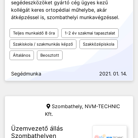
segédeszközöket gyártó cég ügyes kezű
kollégát keres ortopédiai műhelybe, akár
átképzéssel is, szombathelyi munkavégzéssel.
Teljes munkaidő 8 óra
1-2 év szakmai tapasztalat
Szakiskola / szakmunkás képző
Szakközépiskola
Általános
Beosztott
Segédmunka
2021. 01. 14.
Szombathely,
NVM-TECHNIC
Kft.
Üzemvezető állás
Szombathelyen