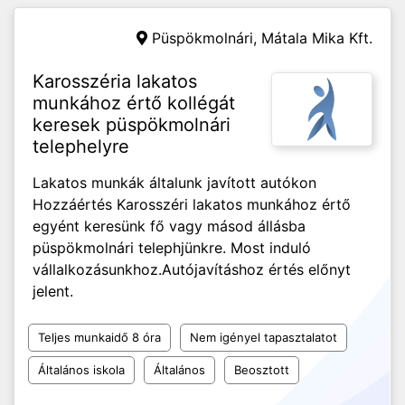
Püspökmolnári, Mátala Mika Kft.
Karosszéria lakatos
munkához értő kollégát
keresek püspökmolnári
telephelyre
Lakatos munkák általunk javított autókon
Hozzáértés Karosszéri lakatos munkához értő
egyént keresünk fő vagy másod állásba
püspökmolnári telephjünkre. Most induló
vállalkozásunkhoz.Autójavításhoz értés előnyt
jelent.
Teljes munkaidő 8 óra
Nem igényel tapasztalatot
Általános iskola
Általános
Beosztott