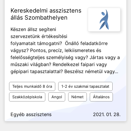
Kereskedelmi asszisztens
állás Szombathelyen
Készen állsz segíteni
szervezetünk értékesítési
folyamatait támogatni? Önálló feladatkörre
vágysz? Pontos, precíz, lelkiismeretes és
felelősségteljes személyiség vagy? Jártas vagy a
műszaki világban? Rendelkezel faipari vagy
gépipari tapasztalattal? Beszélsz németül vagy...
Teljes munkaidő 8 óra
1-2 év szakmai tapasztalat
Szakközépiskola
Angol
Német
Általános
Egyéb asszisztens
2021. 01. 28.