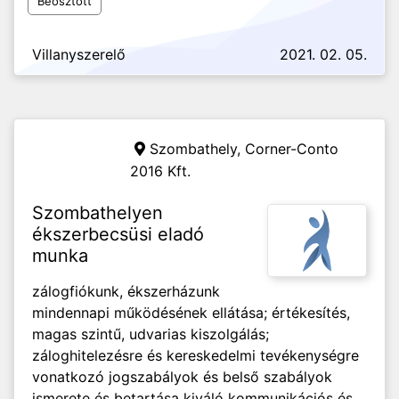
Beosztott
Villanyszerelő
2021. 02. 05.
Szombathely,
Corner-Conto
2016 Kft.
Szombathelyen
ékszerbecsüsi eladó
munka
zálogfiókunk, ékszerházunk
mindennapi működésének ellátása; értékesítés,
magas szintű, udvarias kiszolgálás;
záloghitelezésre és kereskedelmi tevékenységre
vonatkozó jogszabályok és belső szabályok
ismerete és betartása kiváló kommunikációs és