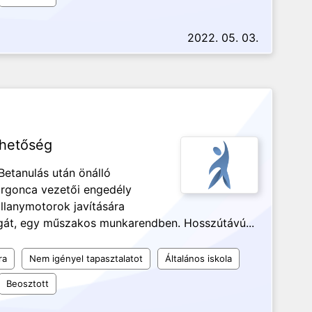
2022. 05. 03.
ehetőség
Betanulás után önálló
argonca vezetői engedély
llanymotorok javítására
égát, egy műszakos munkarendben. Hosszútávú...
ra
Nem igényel tapasztalatot
Általános iskola
Beosztott