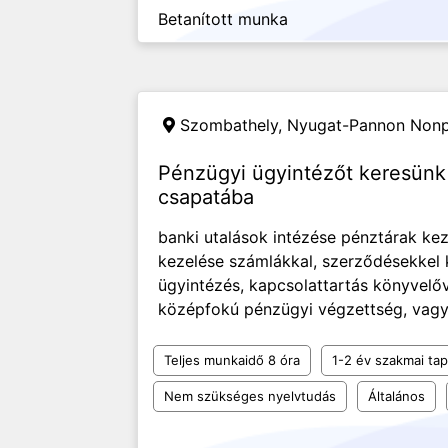
Betanított munka
Szombathely,
Nyugat-Pannon Nonpr
Pénzügyi ügyintézőt keresün
csapatába
banki utalások intézése pénztárak kez
kezelése számlákkal, szerződésekkel k
ügyintézés, kapcsolattartás könyvelő
középfokú pénzügyi végzettség, vagy 
Teljes munkaidő 8 óra
1-2 év szakmai tap
Nem szükséges nyelvtudás
Általános