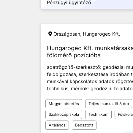
Pénzügyi ügyintéző
Országosan,
Hungarogeo Kft.
Hungarogeo Kft. munkatársakat
földmérő pozícióba
adatrögzítő-szerkesztő: geodéziai m
feldolgozása, szerkesztése irodában t
munkával kapcsolatos adatok rögzítés
technikus, mérnök: geodéziai feladatok
Megyei hirdetés
Teljes munkaidő 8 óra
Szakközépiskola
Technikum
Főiskola
Általános
Beosztott