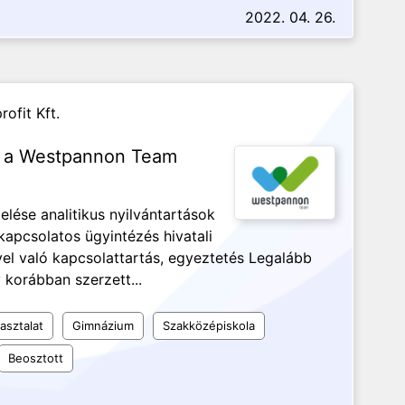
2022. 04. 26.
ofit Kft.
k a Westpannon Team
elése analitikus nyilvántartások
apcsolatos ügyintézés hivatali
vel való kapcsolattartás, egyeztetés Legalább
korábban szerzett...
asztalat
Gimnázium
Szakközépiskola
Beosztott