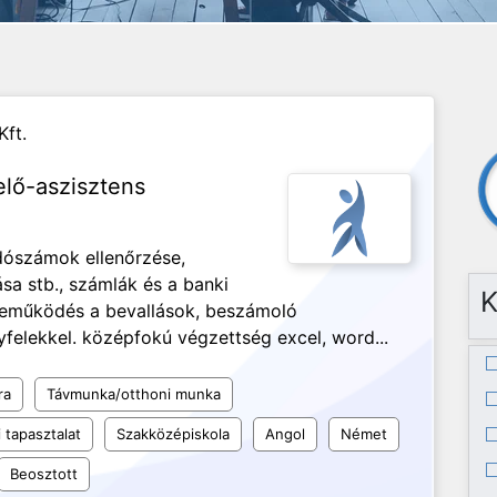
ft.
lő-aszisztens
dószámok ellenőrzése,
sa stb., számlák és a banki
K
zreműködés a bevallások, beszámoló
yfelekkel. középfokú végzettség excel, word...
ra
Távmunka/otthoni munka
 tapasztalat
Szakközépiskola
Angol
Német
Beosztott