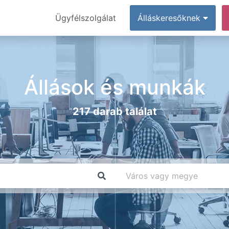
Ügyfélszolgálat
Álláskeresőknek
Állások és munkák
217 darab találat