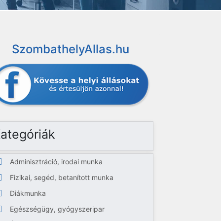
SzombathelyAllas.hu
ategóriák
Adminisztráció, irodai munka
Fizikai, segéd, betanított munka
Diákmunka
Egészségügy, gyógyszeripar