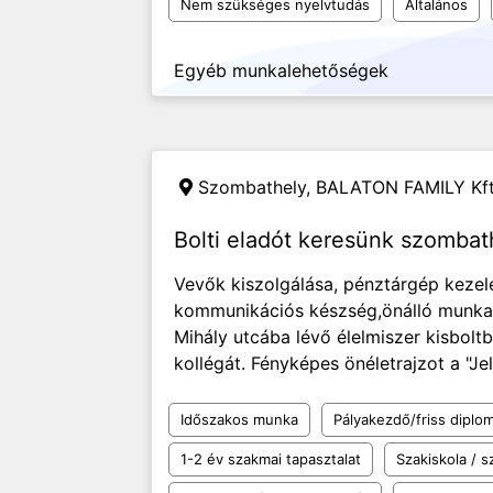
Nem szükséges nyelvtudás
Általános
Egyéb munkalehetőségek
Szombathely,
BALATON FAMILY Kft
Bolti eladót keresünk szombath
Vevők kiszolgálása, pénztárgép kezelé
kommunikációs készség,önálló munka
Mihály utcába lévő élelmiszer kisbol
kollégát. Fényképes önéletrajzot a "J
Időszakos munka
Pályakezdő/friss diplo
1-2 év szakmai tapasztalat
Szakiskola / 