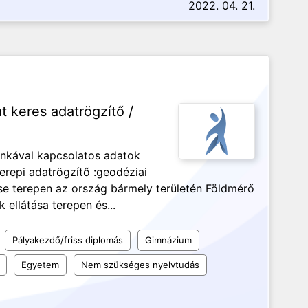
2022. 04. 21.
 keres adatrögzítő /
unkával kapcsolatos adatok
erepi adatrögzítő :geodéziai
e terepen az ország bármely területén Földmérő
 ellátása terepen és...
Pályakezdő/friss diplomás
Gimnázium
Egyetem
Nem szükséges nyelvtudás