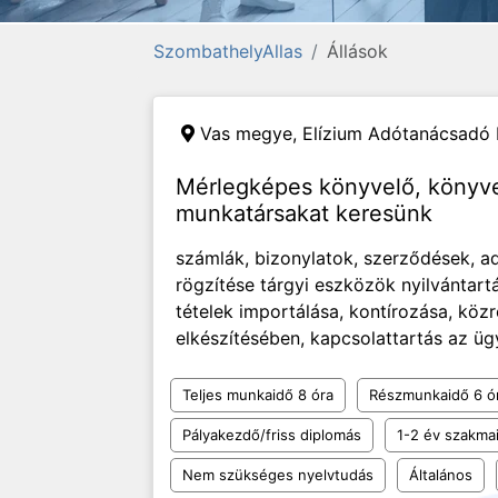
SzombathelyAllas
Állások
Vas megye,
Elízium Adótanácsadó K
Mérlegképes könyvelő, könyve
munkatársakat keresünk
számlák, bizonylatok, szerződések, a
rögzítése tárgyi eszközök nyilvántartá
tételek importálása, kontírozása, kö
elkészítésében, kapcsolattartás az üg
Teljes munkaidő 8 óra
Részmunkaidő 6 ó
Pályakezdő/friss diplomás
1-2 év szakmai
Nem szükséges nyelvtudás
Általános