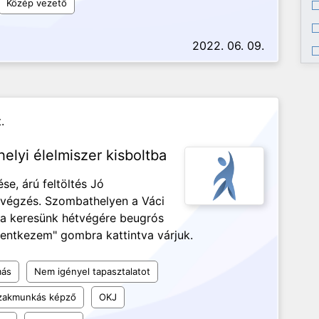
Közép vezető
2022. 06. 09.
.
elyi élelmiszer kisboltba
se, árú feltöltés Jó
végzés. Szombathelyen a Váci
tba keresünk hétvégére beugrós
elentkezem" gombra kattintva várjuk.
más
Nem igényel tapasztalatot
szakmunkás képző
OKJ