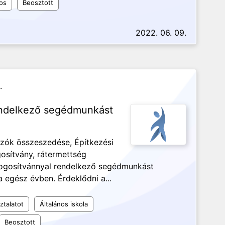
os
Beosztott
2022. 06. 09.
.
rendelkező segédmunkást
ozók összeszedése, Építkezési
osítvány, rátermettség
jogosítvánnyal rendelkező segédmunkást
a egész évben. Érdeklődni a...
ztalatot
Általános iskola
Beosztott